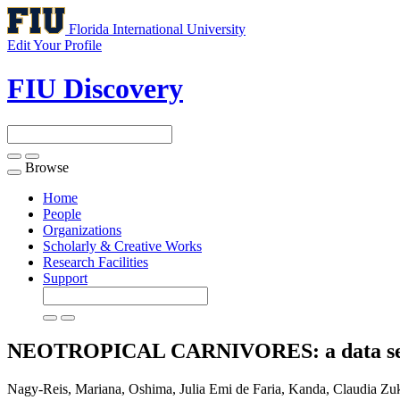
Florida International University
Edit Your Profile
FIU Discovery
Browse
Toggle
navigation
Home
People
Organizations
Scholarly & Creative Works
Research Facilities
Support
NEOTROPICAL CARNIVORES: a data set on 
Nagy-Reis, Mariana, Oshima, Julia Emi de Faria, Kanda, Claudia Z