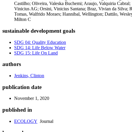
sustainable development goals
SDG 04: Quality Education
SDG 14: Life Below Water
SDG 15: Life On Land
authors
Jenkins, Clinton
publication date
November 1, 2020
published in
ECOLOGY
Journal