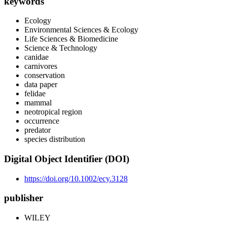
keywords
Ecology
Environmental Sciences & Ecology
Life Sciences & Biomedicine
Science & Technology
canidae
carnivores
conservation
data paper
felidae
mammal
neotropical region
occurrence
predator
species distribution
Digital Object Identifier (DOI)
https://doi.org/10.1002/ecy.3128
publisher
WILEY