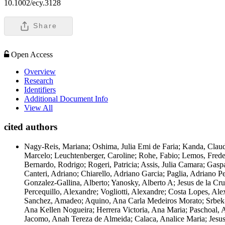
10.1002/ecy.3128
Share
Open Access
Overview
Research
Identifiers
Additional Document Info
View All
cited authors
Nagy-Reis, Mariana; Oshima, Julia Emi de Faria; Kanda, Claudia Zukeran; Palmeira, Francesca Belem Lopes; de Melo, Fabiano Rodrigues; Morato, Ronaldo Goncalves; Bonjorne, Lilian; Magioli, Marcelo; Leuchtenberger, Caroline; Rohe, Fabio; Lemos, Frederico Gemesio; Martello, Felipe; Alves-Eigenheer, Milene; da Silva, Rafaela Aparecida; Silveira dos Santos, Juliana; Priante, Camila Fatima; Bernardo, Rodrigo; Rogeri, Patricia; Assis, Julia Camara; Gaspar, Lucas Pacciullio; Tonetti, Vinicius Rodrigues; Trinca, Cristiano Trape; Ribeiro, Adauto de Souza; Bocchiglieri, Adriana; Hass, Adriani; Canteri, Adriano; Chiarello, Adriano Garcia; Paglia, Adriano Pereira; Pereira, Adriele Aparecida; de Souza, Agnis Cristiane; Gatica, Ailin; Medeiro, Akyllam Zoppi; Eriksson, Alan; Costa, Alan Nilo; Gonzalez-Gallina, Alberto; Yanosky, Alberto A; Jesus de la Cruz, Alejandro; Bertassoni, Alessandra; Bager, Alex; Bovo, Alex Augusto Abreu; Cravino Mol, Alexandra; Bezerra, Alexandra Maria Ramos; Percequillo, Alexandre; Vogliotti, Alexandre; Costa Lopes, Alexandre Martins; Keuroghlian, Alexine; Zuniga Hartley, Alfonso Christopher; Devlin, Allison L; de Paula, Almir; Garcia-Olaechea, Alvaro; Sanchez, Amadeo; Aquino, Ana Carla Medeiros Morato; Srbek-Araujo, Ana Carolina; Ochoa, Ana Cecilia; Tomazzoni, Ana Cristina; Lacerda, Ana Cristyna Reis; Bacellar, Ana Elisa de Faria; Campelo, Ana Kellen Nogueira; Herrera Victoria, Ana Maria; Paschoal, Ana Maria de Oliveira; Potrich, Ana Paula; Gomes, Ana Paula Nascimento; Olimpio, Ana Priscila Medeiros; Cunha Costa, Ana Raissa; Jacomo, Anah Tereza de Almeida; Calaca, Analice Maria; Jesus, Anamelia Souza; de Barros Barban, Ananda; Feijo, Anderson; Pagoto, Anderson; Rolim, Anderson Claudino; Hermann, Andiara Paula; Souza, Andiara Silos Moraes de Castro E; Chein Alonso, Andre; Monteiro, Andre; Mendonca, Andre Faria; Luza, Andre Luis; Moura, Andre Luis Botelho; da Silva, Andre Luiz Ferreira; Lanna, Andre Monnerat; Antunes, Andre Pinassi; Nunes, Andre Valle; Dechner, Andrea; Carvalho, Andrea Siqueira; Novaro, Andres Jose; Scabin, Andressa Barbara; Gatti, Andressa; Nobre, Andrezza Bellotto; Montanarin, Anelise; Deffaci, Angela Camila; de Albuquerque, Anna Carolina Figueiredo; Mangione, Antonio Marcelo; Pinto, Antonio Millas Silva; Mendes Pontes, Antonio Rossano; Bertoldi, Ariane Teixeira; Calouro, Armando Muniz; Fernandes, Arthur; Ferreira, Arystene Nicodemo; Ferreguetti, Atilla Colombo; Rosa, Augusto Lisboa Martins; Banhos, Aureo; Francisco, Beatriz da Silva de Souza; Cezila, Beatriz Azevedo; Beisiegel, Beatriz de Mello; de Thoisy, Benoit; Ingberman, Bianca; Neves, Bianca dos Santos; Pereira-Silva, Brenda; Bertagni de Camargo, Bruna; Andrade, Bruna da Silva; Santos, Bruna Silva; Leles, Bruno; Torres Parahyba Campos, Bruno Augusto; Kubiak, Bruno Busnello; Franca, Bruno Rodrigo de Albuquerque; Saranholi, Bruno Henrique; Pereira Mendes, Calebe; Cantagallo Devids, Camila; Pianca, Camila; Rodrigues, Camila; Islas, Camila Alvez; de Lima, Camilla Angelica; de Lima, Camilo Ribeiro; Gestich, Carla Cristina; Tedesco, Carla Denise; De Angelo, Carlos; Fonseca, Carlos; Hass, Carlos; Peres, Carlos A; Kasper, Carlos Benhur; Durigan, Carlos Cesar; Fragoso, Carlos Eduardo; Ver