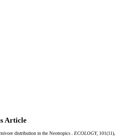
cs
Article
re distribution in the Neotropics .
ECOLOGY,
101(11),